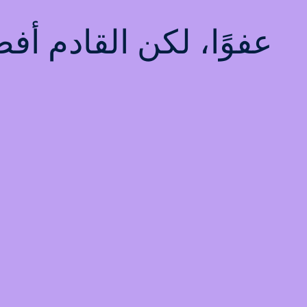
عفوًا، لكن القادم أ