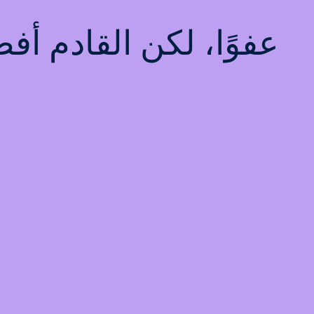
عفوًا، لكن القادم أ