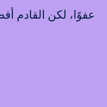
عفوًا، لكن القادم أ