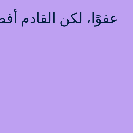
عفوًا، لكن القادم أ