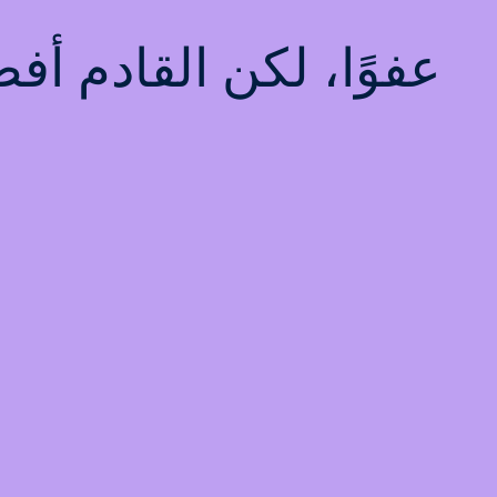
عفوًا، لكن القادم أ